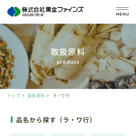
MENU
トップ
取扱原料
当社の強み
事業内容
トップ
取扱原料
ラ・ワ行
取扱原料
OEM (受託製造)
品名から探す（ラ・ワ行）
会社案内