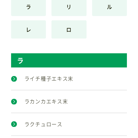
ラ
リ
ル
お問い合わせ
レ
ロ
ラ
ライチ種子エキス末
ラカンカエキス末
ラクチュロース