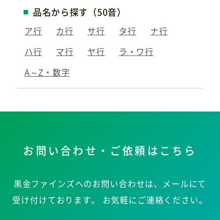
品名から探す（50音）
ア行
カ行
サ行
タ行
ナ行
ハ行
マ行
ヤ行
ラ・ワ行
A～Z・数字
お問い合わせ・ご依頼はこちら
黒金ファインズへのお問い合わせは、メールにて
受け付けております。
お気軽にご連絡ください。