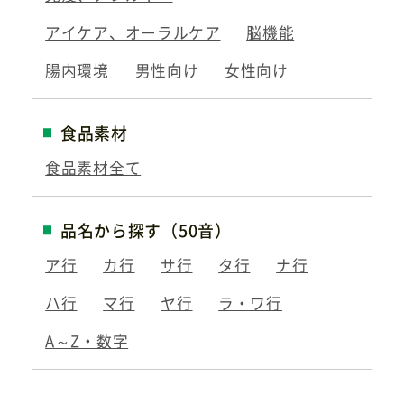
アイケア、オーラルケア
脳機能
腸内環境
男性向け
女性向け
食品素材
食品素材全て
品名から探す（50音）
ア行
カ行
サ行
タ行
ナ行
ハ行
マ行
ヤ行
ラ・ワ行
A～Z・数字