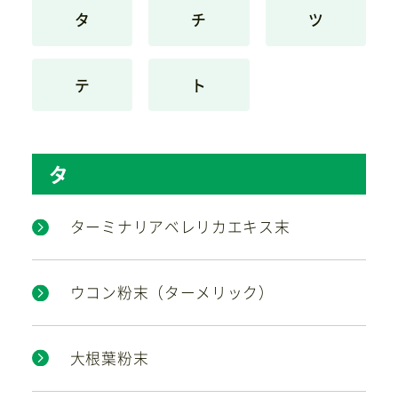
タ
チ
ツ
お問い合わせ
テ
ト
タ
ターミナリアベレリカエキス末
ウコン粉末（ターメリック）
大根葉粉末