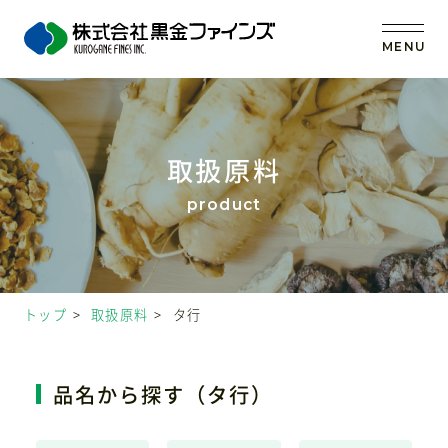
MENU
トップ
取扱原料
当社の強み
事業内容
トップ
取扱原料
タ行
取扱原料
OEM (受託製造)
品名から探す（タ行）
会社案内