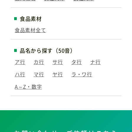
食品素材
食品素材全て
品名から探す（50音）
ア行
カ行
サ行
タ行
ナ行
ハ行
マ行
ヤ行
ラ・ワ行
A～Z・数字