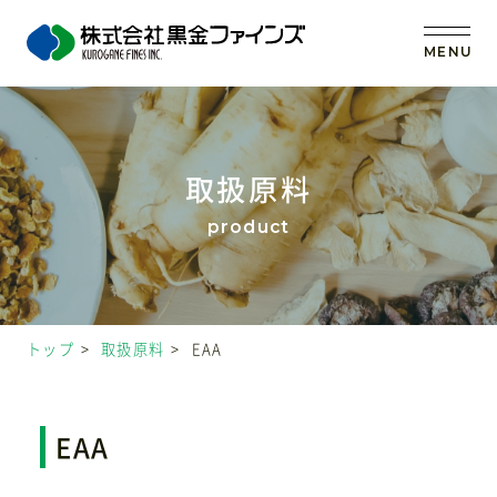
MENU
トップ
取扱原料
当社の強み
事業内容
トップ
取扱原料
EAA
取扱原料
OEM (受託製造)
EAA
会社案内