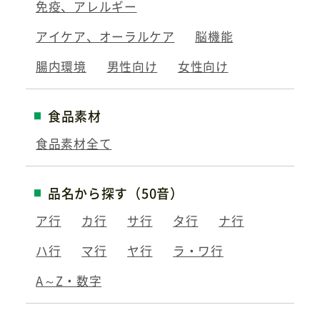
免疫、アレルギー
アイケア、オーラルケア
脳機能
腸内環境
男性向け
女性向け
食品素材
食品素材全て
品名から探す（50音）
ア行
カ行
サ行
タ行
ナ行
ハ行
マ行
ヤ行
ラ・ワ行
A～Z・数字