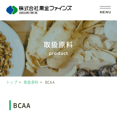
MENU
トップ
取扱原料
当社の強み
事業内容
トップ
取扱原料
BCAA
取扱原料
OEM (受託製造)
BCAA
会社案内