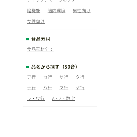
脳機能
腸内環境
男性向け
女性向け
食品素材
食品素材全て
品名から探す（50音）
ア行
カ行
サ行
タ行
ナ行
ハ行
マ行
ヤ行
ラ・ワ行
A～Z・数字