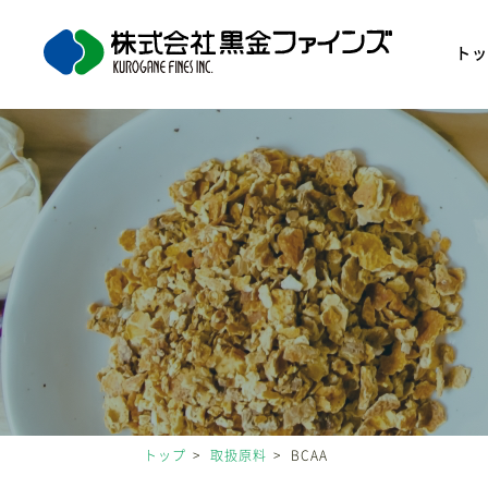
ト
トップ
取扱原料
BCAA