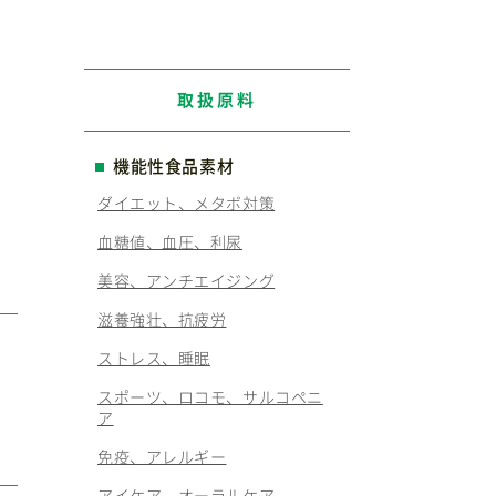
取扱原料
機能性食品素材
ダイエット、メタボ対策
血糖値、血圧、利尿
美容、アンチエイジング
滋養強壮、抗疲労
ストレス、睡眠
スポーツ、ロコモ、サルコペニ
ア
免疫、アレルギー
アイケア、オーラルケア