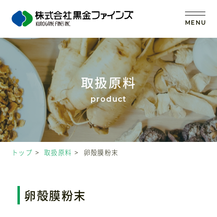
MENU
トップ
取扱原料
当社の強み
事業内容
トップ
取扱原料
卵殻膜粉末
取扱原料
OEM (受託製造)
卵殻膜粉末
会社案内