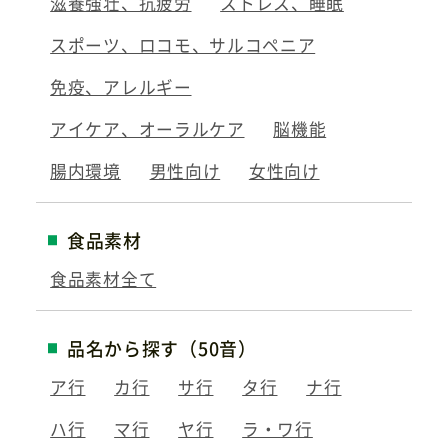
滋養強壮、抗疲労
ストレス、睡眠
スポーツ、ロコモ、サルコペニア
免疫、アレルギー
アイケア、オーラルケア
脳機能
腸内環境
男性向け
女性向け
食品素材
食品素材全て
品名から探す（50音）
ア行
カ行
サ行
タ行
ナ行
ハ行
マ行
ヤ行
ラ・ワ行