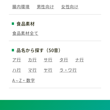
腸内環境
男性向け
女性向け
食品素材
食品素材全て
品名から探す（50音）
ア行
カ行
サ行
タ行
ナ行
ハ行
マ行
ヤ行
ラ・ワ行
A～Z・数字