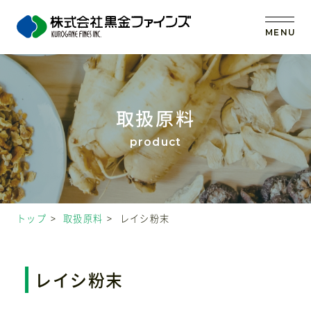
MENU
トップ
取扱原料
当社の強み
事業内容
トップ
取扱原料
レイシ粉末
取扱原料
OEM (受託製造)
レイシ粉末
会社案内