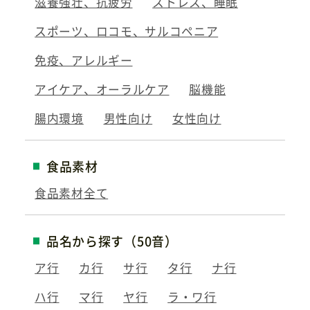
滋養強壮、抗疲労
ストレス、睡眠
スポーツ、ロコモ、サルコペニア
免疫、アレルギー
アイケア、オーラルケア
脳機能
腸内環境
男性向け
女性向け
食品素材
食品素材全て
品名から探す（50音）
ア行
カ行
サ行
タ行
ナ行
ハ行
マ行
ヤ行
ラ・ワ行