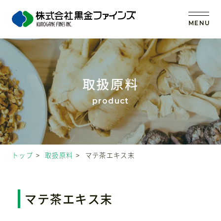
MENU
トップ
取扱原料
当社の強み
事業内容
トップ
取扱原料
マテ茶エキス末
取扱原料
OEM (受託製造)
マテ茶エキス末
会社案内