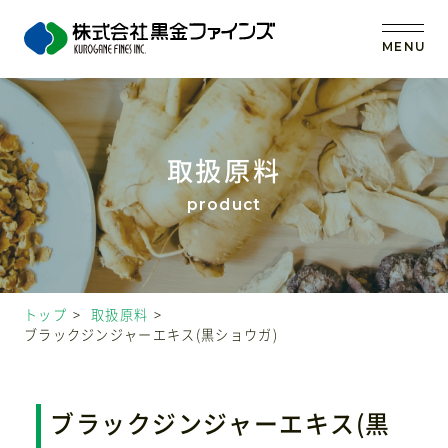
MENU
トップ
取扱原料
当社の強み
事業内容
トップ
取扱原料
取扱原料
ブラックジンジャーエキス(黒ショウガ)
OEM (受託製造)
ブラックジンジャーエキス(黒
会社案内