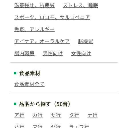
滋養強壮、抗疲労
ストレス、睡眠
スポーツ、ロコモ、サルコペニア
免疫、アレルギー
アイケア、オーラルケア
脳機能
腸内環境
男性向け
女性向け
食品素材
食品素材全て
品名から探す（50音）
ア行
カ行
サ行
タ行
ナ行
ハ行
マ行
ヤ行
ラ・ワ行