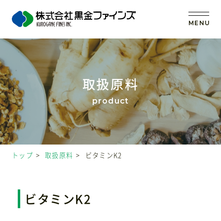
MENU
トップ
取扱原料
当社の強み
事業内容
トップ
取扱原料
ビタミンK2
取扱原料
OEM (受託製造)
ビタミンK2
会社案内