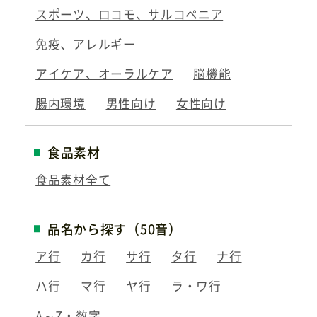
スポーツ、ロコモ、サルコペニア
免疫、アレルギー
アイケア、オーラルケア
脳機能
腸内環境
男性向け
女性向け
食品素材
食品素材全て
品名から探す（50音）
ア行
カ行
サ行
タ行
ナ行
ハ行
マ行
ヤ行
ラ・ワ行
A～Z・数字