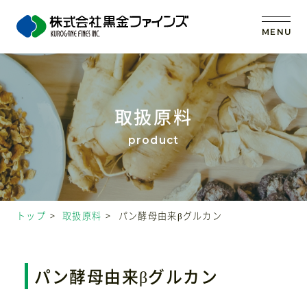
MENU
トップ
取扱原料
当社の強み
事業内容
トップ
取扱原料
パン酵母由来βグルカン
取扱原料
OEM (受託製造)
パン酵母由来βグルカン
会社案内