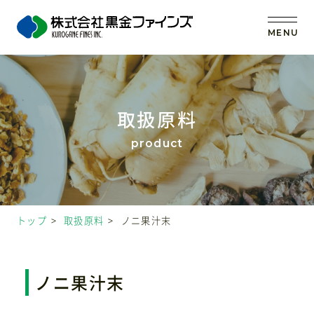
MENU
トップ
取扱原料
当社の強み
事業内容
トップ
取扱原料
ノニ果汁末
取扱原料
OEM (受託製造)
ノニ果汁末
会社案内