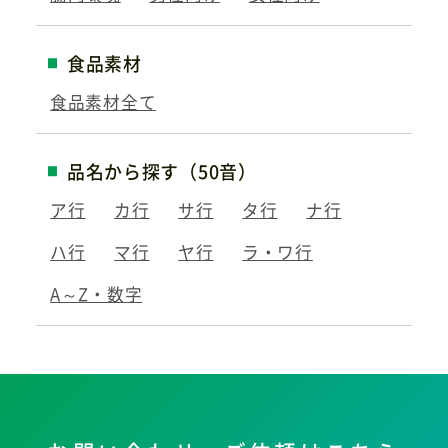
食品素材
食品素材全て
品名から探す（50音）
ア行
カ行
サ行
タ行
ナ行
ハ行
マ行
ヤ行
ラ・ワ行
A～Z・数字