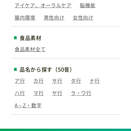
アイケア、オーラルケア
脳機能
腸内環境
男性向け
女性向け
食品素材
食品素材全て
品名から探す（50音）
ア行
カ行
サ行
タ行
ナ行
ハ行
マ行
ヤ行
ラ・ワ行
A～Z・数字