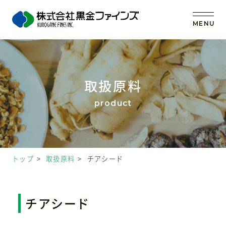
MENU
トップ
取扱原料
当社の強み
事業内容
トップ
取扱原料
チアシード
取扱原料
OEM (受託製造)
チアシード
会社案内