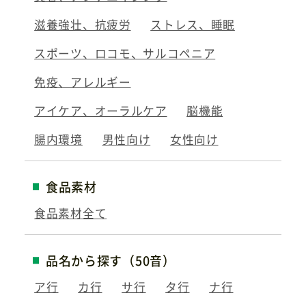
滋養強壮、抗疲労
ストレス、睡眠
スポーツ、ロコモ、サルコペニア
免疫、アレルギー
アイケア、オーラルケア
脳機能
腸内環境
男性向け
女性向け
食品素材
食品素材全て
品名から探す（50音）
ア行
カ行
サ行
タ行
ナ行