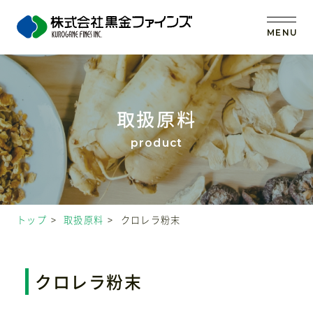
MENU
トップ
取扱原料
当社の強み
事業内容
トップ
取扱原料
クロレラ粉末
取扱原料
OEM (受託製造)
クロレラ粉末
会社案内