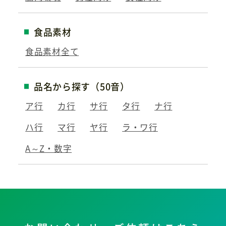
食品素材
食品素材全て
品名から探す（50音）
ア行
カ行
サ行
タ行
ナ行
ハ行
マ行
ヤ行
ラ・ワ行
A～Z・数字