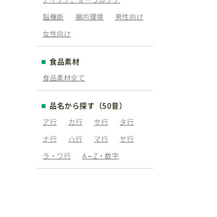
脳機能
腸内環境
男性向け
女性向け
食品素材
食品素材全て
品名から探す（50音）
ア行
カ行
サ行
タ行
ナ行
ハ行
マ行
ヤ行
ラ・ワ行
A～Z・数字