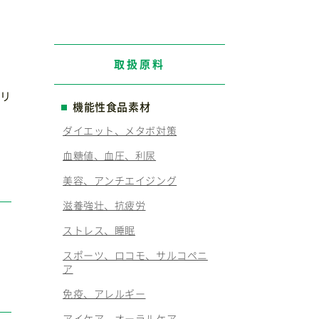
取扱原料
やリ
機能性食品素材
ダイエット、メタボ対策
血糖値、血圧、利尿
美容、アンチエイジング
滋養強壮、抗疲労
ストレス、睡眠
スポーツ、ロコモ、サルコペニ
ア
免疫、アレルギー
アイケア、オーラルケア