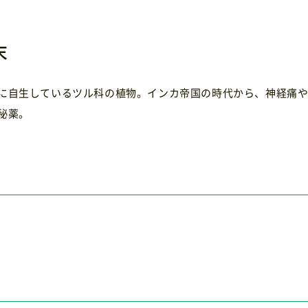
末
に自生しているツル科の植物。インカ帝国の時代から、神経痛
秘薬。