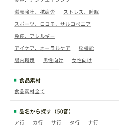
滋養強壮、抗疲労
ストレス、睡眠
スポーツ、ロコモ、サルコペニア
免疫、アレルギー
アイケア、オーラルケア
脳機能
腸内環境
男性向け
女性向け
食品素材
食品素材全て
品名から探す（50音）
ア行
カ行
サ行
タ行
ナ行