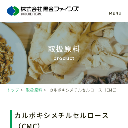
MENU
トップ
取扱原料
当社の強み
事業内容
トップ
取扱原料
カルボキシメチルセルロース（CMC）
取扱原料
OEM (受託製造)
カルボキシメチルセルロース
（CMC）
会社案内