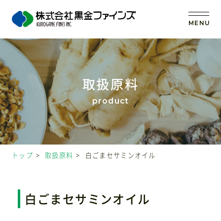
MENU
トップ
取扱原料
当社の強み
事業内容
トップ
取扱原料
白ごまセサミンオイル
取扱原料
OEM (受託製造)
白ごまセサミンオイル
会社案内