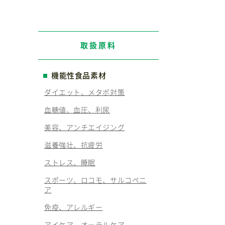
取扱原料
機能性食品素材
ダイエット、メタボ対策
血糖値、血圧、利尿
美容、アンチエイジング
滋養強壮、抗疲労
ストレス、睡眠
スポーツ、ロコモ、サルコペニ
ア
免疫、アレルギー
アイケア、オーラルケア