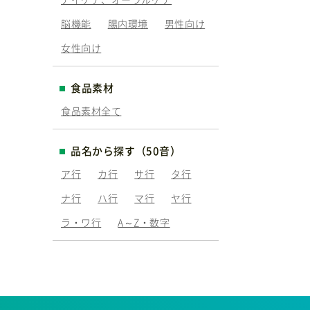
脳機能
腸内環境
男性向け
女性向け
食品素材
食品素材全て
品名から探す（50音）
ア行
カ行
サ行
タ行
ナ行
ハ行
マ行
ヤ行
ラ・ワ行
A～Z・数字