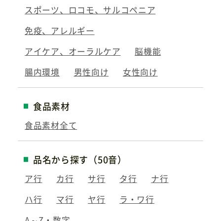
スポーツ、ロコモ、サルコペニア
免疫、アレルギー
アイケア、オーラルケア
脳機能
腸内環境
男性向け
女性向け
食品素材
食品素材全て
品名から探す（50音）
ア行
カ行
サ行
タ行
ナ行
ハ行
マ行
ヤ行
ラ・ワ行
A～Z・数字