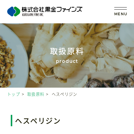
MENU
トップ
取扱原料
当社の強み
事業内容
トップ
取扱原料
ヘスペリジン
取扱原料
OEM (受託製造)
ヘスペリジン
会社案内