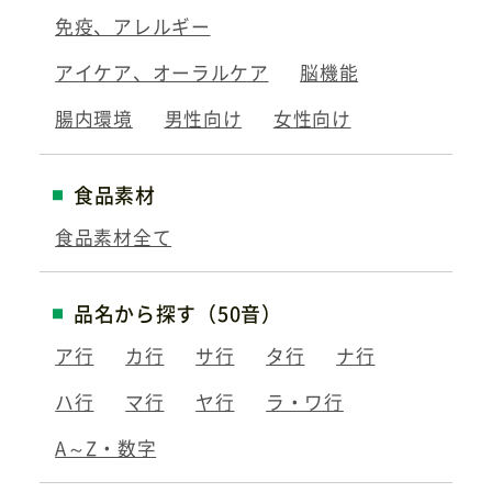
免疫、アレルギー
アイケア、オーラルケア
脳機能
腸内環境
男性向け
女性向け
食品素材
食品素材全て
品名から探す（50音）
ア行
カ行
サ行
タ行
ナ行
ハ行
マ行
ヤ行
ラ・ワ行
A～Z・数字