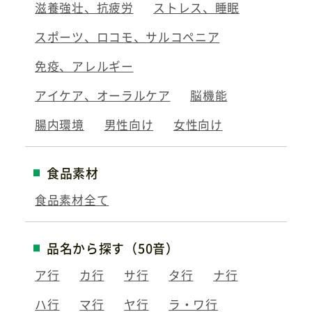
滋養強壮、抗疲労
ストレス、睡眠
スポーツ、ロコモ、サルコペニア
免疫、アレルギー
アイケア、オーラルケア
脳機能
腸内環境
男性向け
女性向け
食品素材
食品素材全て
品名から探す（50音）
ア行
カ行
サ行
タ行
ナ行
ハ行
マ行
ヤ行
ラ・ワ行