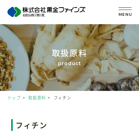
MENU
トップ
取扱原料
当社の強み
事業内容
トップ
取扱原料
フィチン
取扱原料
OEM (受託製造)
フィチン
会社案内