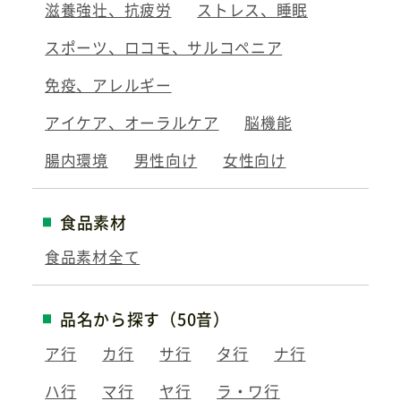
滋養強壮、抗疲労
ストレス、睡眠
スポーツ、ロコモ、サルコペニア
免疫、アレルギー
アイケア、オーラルケア
脳機能
腸内環境
男性向け
女性向け
食品素材
食品素材全て
品名から探す（50音）
ア行
カ行
サ行
タ行
ナ行
ハ行
マ行
ヤ行
ラ・ワ行