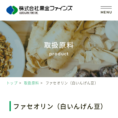
MENU
トップ
取扱原料
当社の強み
事業内容
トップ
取扱原料
ファセオリン（白いんげん豆）
取扱原料
OEM (受託製造)
ファセオリン（白いんげん豆）
会社案内