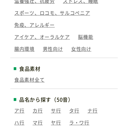
滋養強壮、抗疲労
ストレス、睡眠
スポーツ、ロコモ、サルコペニア
免疫、アレルギー
アイケア、オーラルケア
脳機能
腸内環境
男性向け
女性向け
食品素材
食品素材全て
品名から探す（50音）
ア行
カ行
サ行
タ行
ナ行
ハ行
マ行
ヤ行
ラ・ワ行