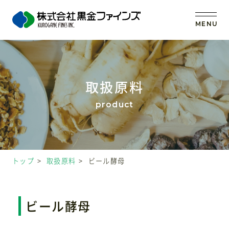
MENU
トップ
取扱原料
当社の強み
事業内容
トップ
取扱原料
ビール酵母
取扱原料
OEM (受託製造)
ビール酵母
会社案内