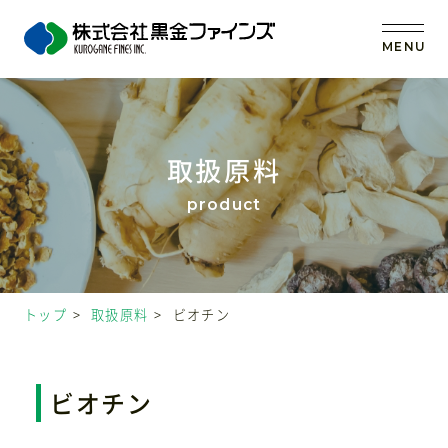
MENU
トップ
取扱原料
当社の強み
事業内容
トップ
取扱原料
ビオチン
取扱原料
OEM (受託製造)
ビオチン
会社案内