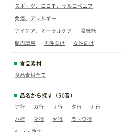
スポーツ、ロコモ、サルコペニア
免疫、アレルギー
アイケア、オーラルケア
脳機能
腸内環境
男性向け
女性向け
食品素材
食品素材全て
品名から探す（50音）
ア行
カ行
サ行
タ行
ナ行
ハ行
マ行
ヤ行
ラ・ワ行
A～Z・数字