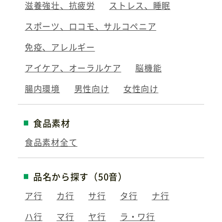
滋養強壮、抗疲労
ストレス、睡眠
スポーツ、ロコモ、サルコペニア
免疫、アレルギー
アイケア、オーラルケア
脳機能
腸内環境
男性向け
女性向け
食品素材
食品素材全て
品名から探す（50音）
ア行
カ行
サ行
タ行
ナ行
ハ行
マ行
ヤ行
ラ・ワ行