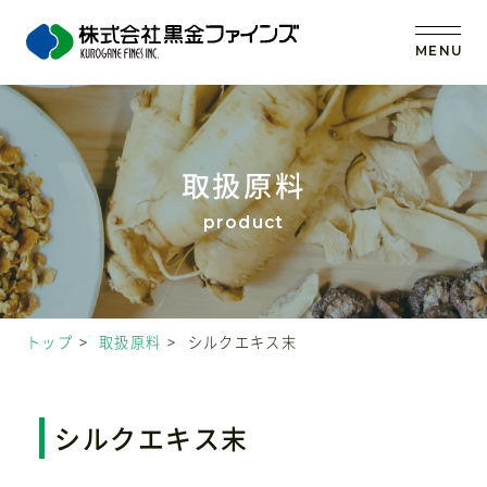
MENU
トップ
取扱原料
当社の強み
事業内容
トップ
取扱原料
シルクエキス末
取扱原料
OEM (受託製造)
シルクエキス末
会社案内