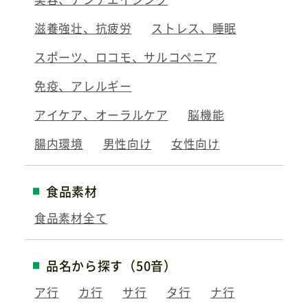
滋養強壮、抗疲労
ストレス、睡眠
スポーツ、ロコモ、サルコペニア
免疫、アレルギー
アイケア、オーラルケア
脳機能
腸内環境
男性向け
女性向け
食品素材
食品素材全て
品名から探す（50音）
ア行
カ行
サ行
タ行
ナ行