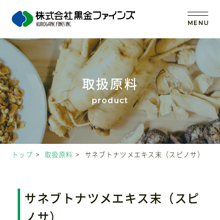
MENU
トップ
取扱原料
当社の強み
事業内容
トップ
取扱原料
サネブトナツメエキス末（スピノサ）
取扱原料
OEM (受託製造)
サネブトナツメエキス末（スピ
ノサ）
会社案内