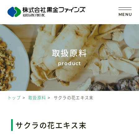
MENU
トップ
取扱原料
当社の強み
事業内容
トップ
取扱原料
サクラの花エキス末
取扱原料
OEM (受託製造)
サクラの花エキス末
会社案内