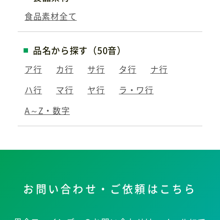
食品素材全て
品名から探す（50音）
ア行
カ行
サ行
タ行
ナ行
ハ行
マ行
ヤ行
ラ・ワ行
A～Z・数字
お問い合わせ・ご依頼はこちら