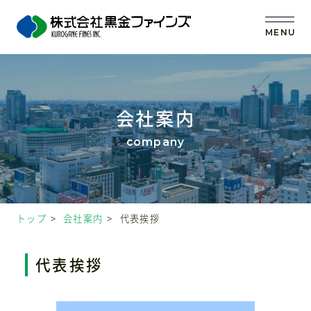
MENU
トップ
会社案内
当社の強み
事業内容
トップ
会社案内
代表挨拶
取扱原料
代表挨拶
OEM (受託製造)
会社案内