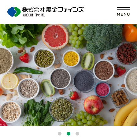
MENU
トップ
当社の強み
事業内容
取扱原料
OEM (受託製造)
会社案内