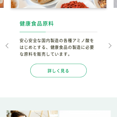
健康食品原料
健康食品OEM
医薬品原料
化粧品OEM
安心安全な国内製造の各種アミノ酸を
健康食品製造会社と連携し、安心・安
信頼性の高いメーカーで造られた医薬
化粧品製造会社と連携し、商品化をお
はじめとする、健康食品の製造に必要
全な商品をお届けします。
品原料を販売いたします。
引き受けいたします。化粧品原料の販
な原料を販売しています。
売も行っております。
詳しく見る
詳しく見る
詳しく見る
詳しく見る